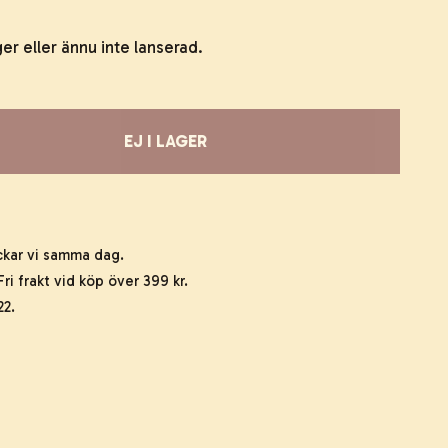
ger eller ännu inte lanserad.
EJ I LAGER
ckar vi samma dag.
ri frakt vid köp över 399 kr.
22.