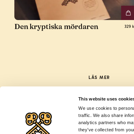
Den kryptiska mördaren
329 k
LÄS MER
Om oss & Kontakt
This website uses cookie
Butik i Göteborg
We use cookies to personal
Nyheter
traffic. We also share info
Köpvillkor
analytics partners who may
Integritetspolicy
they’ve collected from your