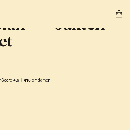
lan® — Jakten
et