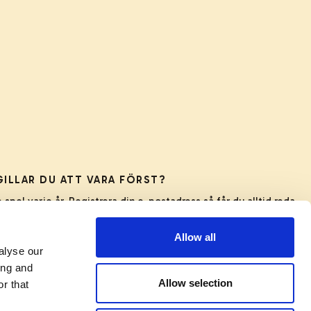
GILLAR DU ATT VARA FÖRST?
pel varje år. Registrera din e-postadress så får du alltid reda
på rabattkoder och produktnyheter.
Allow all
E-postadress
alyse our
ing and
Allow selection
r that