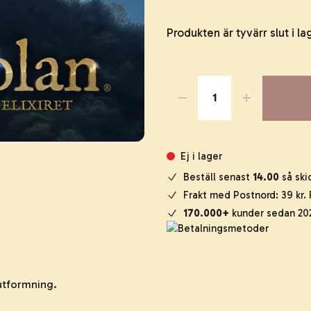
Produkten är tyvärr slut i la
Ej i lager
Beställ senast
14.00
så ski
Frakt med Postnord: 39 kr. F
170.000+
kunder sedan 20
utformning.