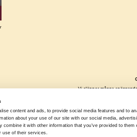
r
Vi släpper många spännande s
s
ise content and ads, to provide social media features and to an
rmation about your use of our site with our social media, advertis
 combine it with other information that you’ve provided to them o
 use of their services.